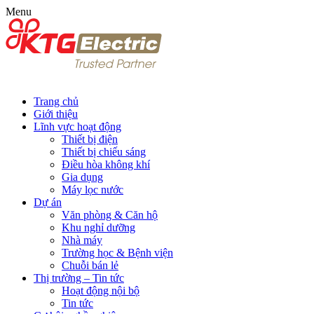
Menu
Trang chủ
Giới thiệu
Lĩnh vực hoạt động
Thiết bị điện
Thiết bị chiếu sáng
Điều hòa không khí
Gia dụng
Máy lọc nước
Dự án
Văn phòng & Căn hộ
Khu nghỉ dưỡng
Nhà máy
Trường học & Bệnh viện
Chuỗi bán lẻ
Thị trường – Tin tức
Hoạt động nội bộ
Tin tức