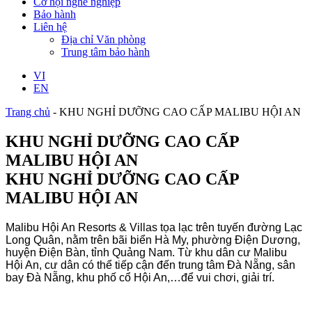
Cơ hội nghề nghiệp
Bảo hành
Liên hệ
Địa chỉ Văn phòng
Trung tâm bảo hành
VI
EN
Trang chủ
-
KHU NGHỈ DƯỠNG CAO CẤP MALIBU HỘI AN
KHU NGHỈ DƯỠNG CAO CẤP
MALIBU HỘI AN
KHU NGHỈ DƯỠNG CAO CẤP
MALIBU HỘI AN
Malibu Hội An Resorts & Villas tọa lạc trên tuyến đường Lạc
Long Quân, nằm trên bãi biển Hà My, phường Điện Dương,
huyện Điện Bàn, tỉnh Quảng Nam. Từ khu dân cư Malibu
Hội An, cư dân có thể tiếp cận đến trung tâm Đà Nẵng, sân
bay Đà Nẵng, khu phố cổ Hội An,…để vui chơi, giải trí.