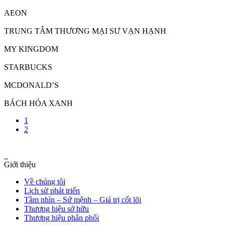
AEON
TRUNG TÂM THƯƠNG MẠI SƯ VẠN HẠNH
MY KINGDOM
STARBUCKS
MCDONALD’S
BÁCH HÓA XANH
1
2
Giới thiệu
Về chúng tôi
Lịch sử phát triển
Tầm nhìn – Sứ mệnh – Giá trị cốt lõi
Thương hiệu sở hữu
Thương hiệu phân phối