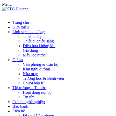
Menu
Trang chủ
Giới thiệu
Lĩnh vực hoạt động
Thiết bị điện
Thiết bị chiếu sáng
Điều hòa không khí
Gia dụng
Máy lọc nước
Dự án
Văn phòng & Căn hộ
Khu nghỉ dưỡng
Nhà máy
Trường học & Bệnh viện
Chuỗi bán lẻ
Thị trường – Tin tức
Hoạt động nội bộ
Tin tức
Cơ hội nghề nghiệp
Bảo hành
Liên hệ
Địa chỉ Văn phòng