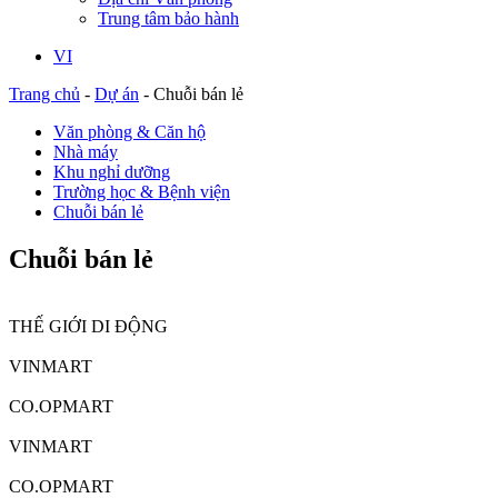
Trung tâm bảo hành
VI
Trang chủ
-
Dự án
-
Chuỗi bán lẻ
Văn phòng & Căn hộ
Nhà máy
Khu nghỉ dưỡng
Trường học & Bệnh viện
Chuỗi bán lẻ
Chuỗi bán lẻ
THẾ GIỚI DI ĐỘNG
VINMART
CO.OPMART
VINMART
CO.OPMART