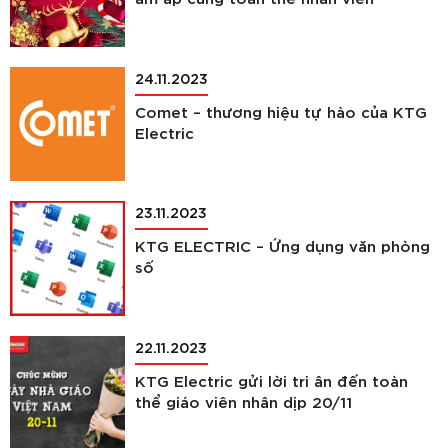
24.11.2023
Comet – thương hiệu tự hào của KTG
Electric
23.11.2023
KTG ELECTRIC – Ứng dụng văn phòng
số
22.11.2023
KTG Electric gửi lời tri ân đến toàn
thể giáo viên nhân dịp 20/11