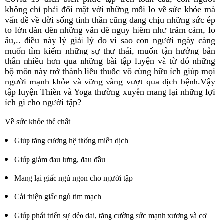
không chỉ phải đối mặt với những mối lo về sức khỏe mà
vấn đề về đời sống tinh thần cũng đang chịu những sức ép
to lớn dẫn đến những vấn đề nguy hiểm như trầm cảm, lo
âu,.. điều này lý giải lý do vì sao con người ngày càng
muốn tìm kiếm những sự thư thái, muốn tận hưởng bản
thân nhiều hơn qua những bài tập luyện và từ đó những
bộ môn này trở thành liều thuốc vô cùng hữu ích giúp mọi
người mạnh khỏe và vững vàng vượt qua dịch bệnh.Vậy
tập luyện Thiền và Yoga thường xuyên mang lại những lợi
ích gì cho người tập?
Về sức khỏe thể chất
Giúp tăng cường hệ thống miễn dịch
Giúp giảm đau lưng, đau đầu
Mang lại giấc ngủ ngon cho người tập
Cải thiện giấc ngủ tim mạch
Giúp phát triển sự dẻo dai, tăng cường sức mạnh xương và cơ