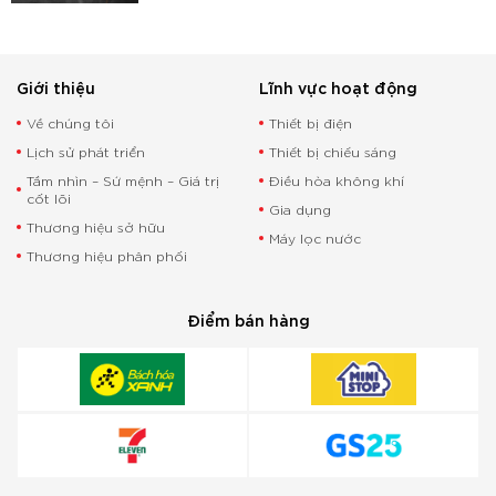
Giới thiệu
Lĩnh vực hoạt động
Về chúng tôi
Thiết bị điện
Lịch sử phát triển
Thiết bị chiếu sáng
Tầm nhìn – Sứ mệnh – Giá trị
Điều hòa không khí
cốt lõi
Gia dụng
Thương hiệu sở hữu
Máy lọc nước
Thương hiệu phân phối
Điểm bán hàng