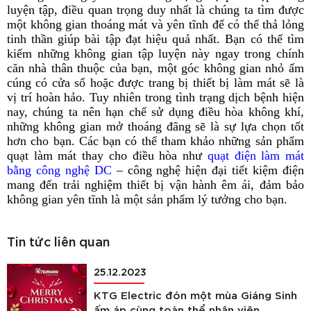
luyện tập, điều quan trọng duy nhất là chúng ta tìm được
một không gian thoáng mát và yên tĩnh để có thể thả lỏng
tinh thần giúp bài tập đạt hiệu quả nhất. Bạn có thể tìm
kiếm những không gian tập luyện này ngay trong chính
căn nhà thân thuộc của bạn, một góc không gian nhỏ ấm
cúng có cửa sổ hoặc được trang bị thiết bị làm mát sẽ là
vị trí hoàn hảo. Tuy nhiên trong tình trạng dịch bệnh hiện
nay, chúng ta nên hạn chế sử dụng điều hòa không khí,
những không gian mở thoáng đãng sẽ là sự lựa chọn tốt
hơn cho bạn. Các bạn có thể tham khảo những sản phẩm
quạt làm mát thay cho điều hòa như
quạt điện làm mát
bằng công nghệ DC
– công nghệ hiện đại tiết kiệm điện
mang đến trải nghiệm thiết bị vận hành êm ái, đảm bảo
không gian yên tĩnh là một sản phẩm lý tưởng cho bạn.
Tin tức liên quan
25.12.2023
KTG Electric đón một mùa Giáng Sinh
ấm áp cùng toàn thể nhân viên