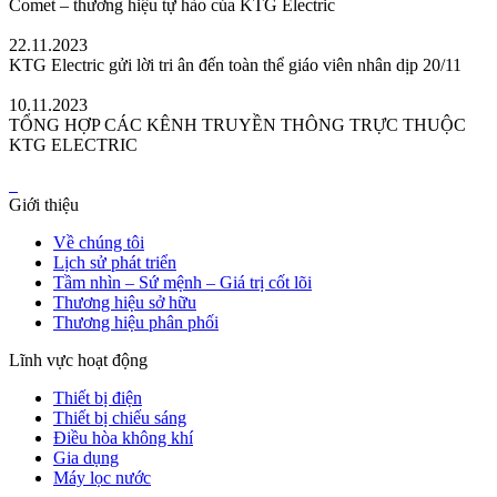
Comet – thương hiệu tự hào của KTG Electric
22.11.2023
KTG Electric gửi lời tri ân đến toàn thể giáo viên nhân dịp 20/11
10.11.2023
TỔNG HỢP CÁC KÊNH TRUYỀN THÔNG TRỰC THUỘC
KTG ELECTRIC
Giới thiệu
Về chúng tôi
Lịch sử phát triển
Tầm nhìn – Sứ mệnh – Giá trị cốt lõi
Thương hiệu sở hữu
Thương hiệu phân phối
Lĩnh vực hoạt động
Thiết bị điện
Thiết bị chiếu sáng
Điều hòa không khí
Gia dụng
Máy lọc nước