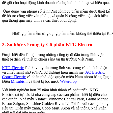
để giữ cho hoạt động kinh doanh của họ luôn linh hoạt và hiệu quả.
Ứng dụng văn phòng số là những công cụ phần mềm được thiết kế
để hỗ trợ công việc văn phòng và quản lý công việc một cách hiệu
quả thông qua máy tính và các thiết bị di động.
Những phần mềm ứng dụng phần mềm không thể thiếu tại KTG
2. Sơ lược về công ty Cổ phần KTG Electric
Được biết đến là một trong những công ty đi đầu trong lĩnh vực
thiết bị điện và thiết bị chiếu sáng tại thị trường Việt Nam.
KTG Electric
là đơn vị uy tín trong lĩnh vực cung cấp thiết bị điện
và chiếu sáng nhờ sở hữu 02 thương hiệu mạnh mẽ:
AC Electric
,
Comet Electric
và phân phối độc quyền miền Nam nhóm hàng Quạt
Điện
Mitsubishi
và thiết bị lọc nước
Waterdrop
Với kinh nghiệm hơn 25 năm hình thành và phát triển, KTG
Electric rất tự hào là nhà cung cấp các sản phẩm Thiết bị điện cho
các dự án: Nhà máy Vinfast, Vinhome Central Park, Grand Marina
Bason Saigon, Sunshine Golden River. Là đối tác với các hệ thống
siêu thị: Điện máy xanh, Coop Mart, Aeon và hệ thống Nhà Phân
phối trải dài trên toàn quốc.