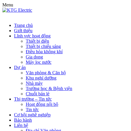
Menu
Trang chủ
Giới thiệu
Lĩnh vực hoạt động
Thiết bị điện
Thiết bị chiếu sáng
Điều hòa không khí
Gia dụng
Máy lọc nước
Dự án
Văn phòng & Căn hộ
Khu nghỉ dưỡng
Nhà máy
Trường học & Bệnh viện
Chuỗi bán lẻ
Thị trường – Tin tức
Hoạt động nội bộ
Tin tức
Cơ hội nghề nghiệp
Bảo hành
Liên hệ
Địa chỉ Văn phòng