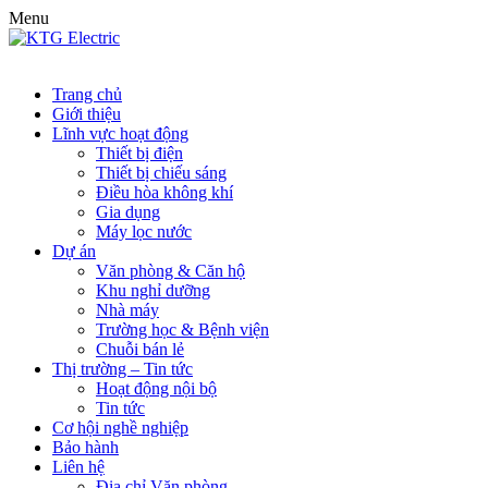
Menu
Trang chủ
Giới thiệu
Lĩnh vực hoạt động
Thiết bị điện
Thiết bị chiếu sáng
Điều hòa không khí
Gia dụng
Máy lọc nước
Dự án
Văn phòng & Căn hộ
Khu nghỉ dưỡng
Nhà máy
Trường học & Bệnh viện
Chuỗi bán lẻ
Thị trường – Tin tức
Hoạt động nội bộ
Tin tức
Cơ hội nghề nghiệp
Bảo hành
Liên hệ
Địa chỉ Văn phòng