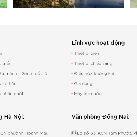
u
Lĩnh vực hoạt động
ôi
Thiết bị điện
t triển
Thiết bị chiếu sáng
ứ mệnh – Giá trị cốt lõi
Điều hòa không khí
 sở hữu
Gia dụng
u phân phối
Máy lọc nước
g Hà Nội:
Văn phòng Đồng Nai:
KCN phường Hoàng Mai,
Lô số 33, KCN Tam Phước, 