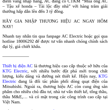
điểm vàng nhập hàng, AC đang có CTKM “Mua ống AC
– Tậu xế honda – Tài lộc đầy nhà” với hàng trăm giải
thưởng hấp dẫn lên đến 3 tỷ đồng.
HÃY GIA NHẬP THƯƠNG HIỆU AC NGAY HÔM
NAY!
Nhanh tay nhắn tin qua fanpage AC Electric hoặc gọi qua
hotline 18006292 để được tư vấn nhanh chóng chính sách
đại lý, giá chiết khấu.
——————
Thiết bị điện AC
là thương hiệu cao cấp thuộc sở hữu của
KTG Electric
, với nhiều bước đột phá mới trong chất
lượng, kiểu dáng và đường nét thiết kế. Hiện nay,
KTG
Electric
đang là đối tác phân phối dòng quạt điện của
Mitsubishi. Ngoài ra, thương hiệu AC còn cung ứng sản
phẩm cho nhiều chủ đầu tư, nhà tư vấn thiết kế, tổng thầu,
thầu M&E,… và có mặt trong các công trình cao cấp tại
Việt Nam.