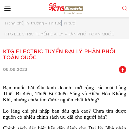
Trang chủ
Thị trường - Tin tức
Tin tức
KTG ELECTRIC TUYỂN ĐẠI LÝ PHÂN PHỐI TOÀN QUỐC
KTG ELECTRIC TUYỂN ĐẠI LÝ PHÂN PHỐI
TOÀN QUỐC
06.09.2023
Bạn muốn bắt đầu kinh doanh, mở rộng các mặt hàng
Thiết Bị điện, Thiết Bị Chiếu Sáng và Điều Hòa Không
Khí, nhưng chưa tìm được nguồn chất lượng?
Lo lắng chi phí nhập ban đầu quá cao? Chưa tìm được
nguồn có nhiều chính sách ưu đãi cho người bán?
Chính sách đặc biệt hấp dẫn dành cho Đại lý/ Nhà phân