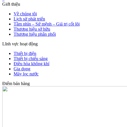
Giới thiệu
Về chúng tôi
Lịch sử phát triển
Tầm nhìn – Sứ mệnh – Giá trị cốt lõi
Thương hiệu sở hữu
Thương hiệu phân phối
Lĩnh vực hoạt động
Thiết bị điện
Thiết bị chiếu sáng
Điều hòa không khí
Gia dụng
Máy lọc nước
Điểm bán hàng