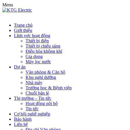
Menu
Trang chủ
Giới thiệu
Lĩnh vực hoạt động
Thiết bị điện
Thiết bị chiếu sáng
Điều hòa không khí
Gia dụng
Máy lọc nước
Dự án
Văn phòng & Căn hộ
Khu nghỉ dưỡng
Nhà máy
Trường học & Bệnh viện
Chuỗi bán lẻ
Thị trường – Tin tức
Hoạt động nội bộ
Tin tức
Cơ hội nghề nghiệp
Bảo hành
Liên hệ
Địa chỉ Văn phòng