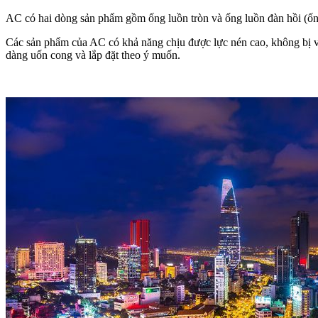
AC có hai dòng sản phẩm gồm ống luồn tròn và ống luồn đàn hồi (ốn
Các sản phẩm của AC có khả năng chịu được lực nén cao, không bị vỡ
dàng uốn cong và lắp đặt theo ý muốn.