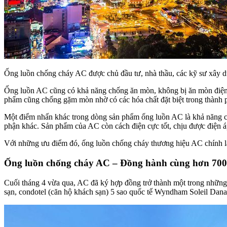
Ống luồn chống cháy AC được chủ đầu tư, nhà thầu, các kỹ sư xây dự
Ống luồn AC cũng có khả năng chống ăn mòn, không bị ăn mòn điện h
phẩm cũng chống gặm mòn nhờ có các hóa chất đặt biệt trong thành ph
Một điểm nhấn khác trong dòng sản phẩm ống luồn AC là khả năng chống
phận khác. Sản phẩm của AC còn cách điện cực tốt, chịu được điện á
Với những ưu điểm đó, ống luồn chống cháy thương hiệu AC chính là 
Ống luồn chống cháy AC – Đồng hành cùng hơn 700 
Cuối tháng 4 vừa qua, AC đã ký hợp đồng trở thành một trong những 
sạn, condotel (căn hộ khách sạn) 5 sao quốc tế Wyndham Soleil Dana