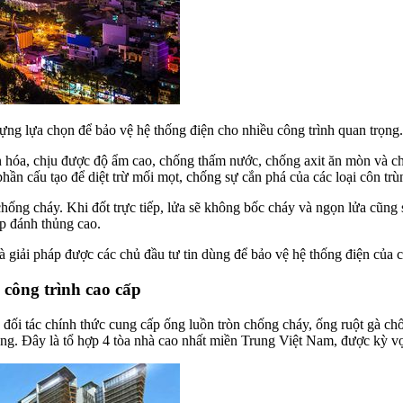
ng lựa chọn để bảo vệ hệ thống điện cho nhiều công trình quan trọng.
óa, chịu được độ ẩm cao, chống thấm nước, chống axit ăn mòn và chị
ần cấu tạo để diệt trừ mối mọt, chống sự cắn phá của các loại côn trù
 cháy. Khi đốt trực tiếp, lửa sẽ không bốc cháy và ngọn lửa cũng sẽ t
p đánh thủng cao.
giải pháp được các chủ đầu tư tin dùng để bảo vệ hệ thống điện của c
công trình cao cấp
đối tác chính thức cung cấp ống luồn tròn chống cháy, ống ruột gà chố
ng. Đây là tổ hợp 4 tòa nhà cao nhất miền Trung Việt Nam, được kỳ v