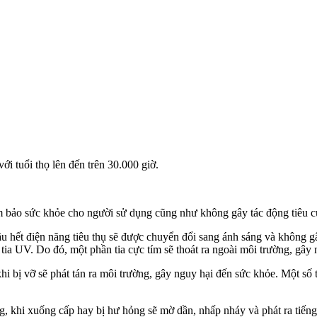
 tuổi thọ lên đến trên 30.000 giờ.
ảm bảo sức khỏe cho người sử dụng cũng như không gây tác động tiêu 
ầu hết điện năng tiêu thụ sẽ được chuyển đổi sang ánh sáng và không
tia UV. Do đó, một phần tia cực tím sẽ thoát ra ngoài môi trường, gây
bị vỡ sẽ phát tán ra môi trường, gây nguy hại đến sức khỏe. Một số tr
g, khi xuống cấp hay bị hư hỏng sẽ mờ dần, nhấp nháy và phát ra tiến