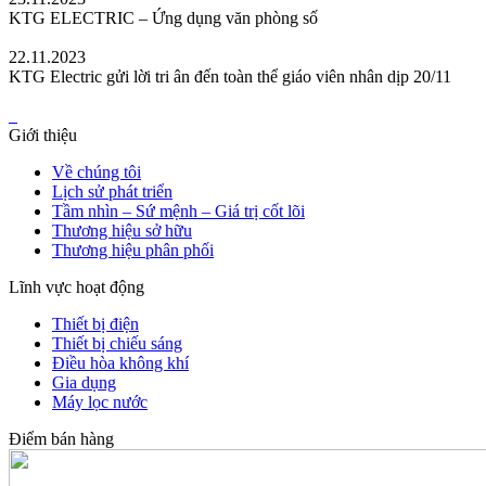
KTG ELECTRIC – Ứng dụng văn phòng số
22.11.2023
KTG Electric gửi lời tri ân đến toàn thể giáo viên nhân dịp 20/11
Giới thiệu
Về chúng tôi
Lịch sử phát triển
Tầm nhìn – Sứ mệnh – Giá trị cốt lõi
Thương hiệu sở hữu
Thương hiệu phân phối
Lĩnh vực hoạt động
Thiết bị điện
Thiết bị chiếu sáng
Điều hòa không khí
Gia dụng
Máy lọc nước
Điểm bán hàng