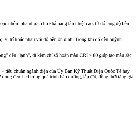
hoặc nhôm pha nhựa, cho khả năng tản nhiệt cao, từ đó tăng độ bền
mọi vị trí khác nhau với độ bền ổn định. Trong khi đó đèn huỳnh
óng” đến “lạnh”, đi kèm chỉ số hoàn màu CRI > 80 giúp tạo màu sắc
EC – tiêu chuẩn ngành điện của Ủy Ban Kỹ Thuật Điện Quốc Tế hay
 dụng đèn Led trong quá trình bảo dưỡng, lắp đặt, đồng thời tăng giá