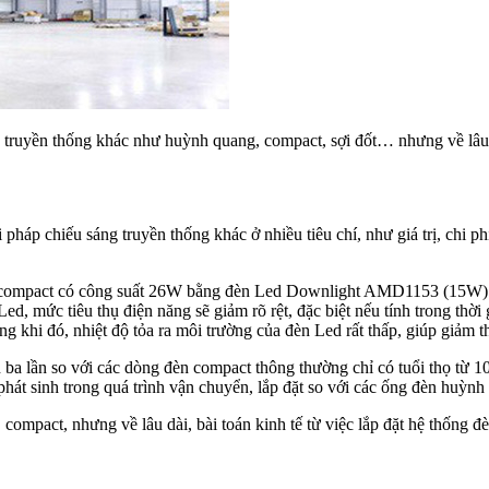
n truyền thống khác như huỳnh quang, compact, sợi đốt… nhưng về lâu 
 pháp chiếu sáng truyền thống khác ở nhiều tiêu chí, như giá trị, chi phí
èn compact có công suất 26W bằng đèn Led Downlight AMD1153 (15W) t
d, mức tiêu thụ điện năng sẽ giảm rõ rệt, đặc biệt nếu tính trong thời
rong khi đó, nhiệt độ tỏa ra môi trường của đèn Led rất thấp, giúp giảm
ba lần so với các dòng đèn compact thông thường chỉ có tuổi thọ từ 10
 phát sinh trong quá trình vận chuyển, lắp đặt so với các ống đèn huỳn
compact, nhưng về lâu dài, bài toán kinh tế từ việc lắp đặt hệ thống đ