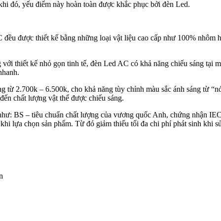
khi đó, yếu điểm này hoàn toàn được khắc phục bởi đèn Led.
AC đều được thiết kế bằng những loại vật liệu cao cấp như 100% nhôm 
g với thiết kế nhỏ gọn tinh tế, đèn Led AC có khả năng chiếu sáng tại 
nhanh.
g từ 2.700k – 6.500k, cho khả năng tùy chỉnh màu sắc ánh sáng từ “n
đến chất lượng vật thể được chiếu sáng.
C như: BS – tiêu chuẩn chất lượng của vương quốc Anh, chứng nhận I
i lựa chọn sản phẩm. Từ đó giảm thiểu tối đa chi phí phát sinh khi sử
n