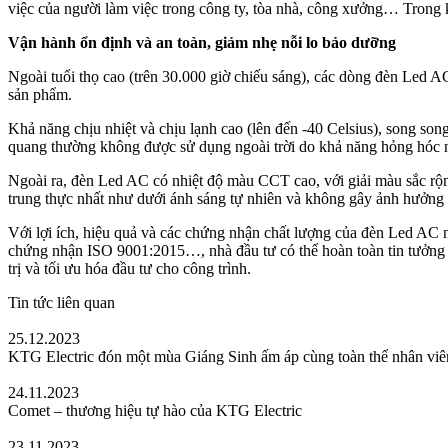
việc của người làm việc trong công ty, tòa nhà, công xưởng… Trong 
Vận hành ổn định và an toàn, giảm nhẹ nỗi lo bảo dưỡng
Ngoài tuổi thọ cao (trên 30.000 giờ chiếu sáng), các dòng đèn Led 
sản phẩm.
Khả năng chịu nhiệt và chịu lạnh cao (lên đến -40 Celsius), song son
quang thường không được sử dụng ngoài trời do khả năng hỏng hóc 
Ngoài ra, đèn Led AC có nhiệt độ màu CCT cao, với giải màu sắc rộn
trung thực nhất như dưới ánh sáng tự nhiên và không gây ảnh hưởng 
Với lợi ích, hiệu quả và các chứng nhận chất lượng của đèn Led A
chứng nhận ISO 9001:2015…, nhà đầu tư có thể hoàn toàn tin tưởng kh
trị và tối ưu hóa đầu tư cho công trình.
Tin tức liên quan
25.12.2023
KTG Electric đón một mùa Giáng Sinh ấm áp cùng toàn thể nhân viê
24.11.2023
Comet – thương hiệu tự hào của KTG Electric
23.11.2023