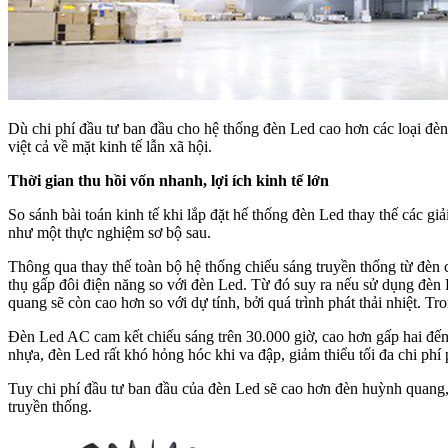
Dù chi phí đầu tư ban đầu cho hệ thống đèn Led cao hơn các loại đè
việt cả về mặt kinh tế lẫn xã hội.
Thời gian thu hồi vốn nhanh, lợi ích kinh tế lớn
So sánh bài toán kinh tế khi lắp đặt hế thống đèn Led thay thế các giải
như một thực nghiệm sơ bộ sau.
Thông qua thay thế toàn bộ hệ thống chiếu sáng truyền thống từ đ
thụ gấp đôi điện năng so với đèn Led. Từ đó suy ra nếu sử dụng đèn Le
quang sẽ còn cao hơn so với dự tính, bởi quá trình phát thải nhiệt. T
Đèn Led AC cam kết chiếu sáng trên 30.000 giờ, cao hơn gấp hai đến 
nhựa, đèn Led rất khó hỏng hóc khi va đập, giảm thiểu tối đa chi phí
Tuy chi phí đầu tư ban đầu của đèn Led sẽ cao hơn đèn huỳnh quang, 
truyền thống.