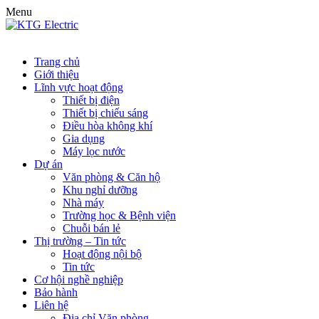
Menu
Trang chủ
Giới thiệu
Lĩnh vực hoạt động
Thiết bị điện
Thiết bị chiếu sáng
Điều hòa không khí
Gia dụng
Máy lọc nước
Dự án
Văn phòng & Căn hộ
Khu nghỉ dưỡng
Nhà máy
Trường học & Bệnh viện
Chuỗi bán lẻ
Thị trường – Tin tức
Hoạt động nội bộ
Tin tức
Cơ hội nghề nghiệp
Bảo hành
Liên hệ
Địa chỉ Văn phòng