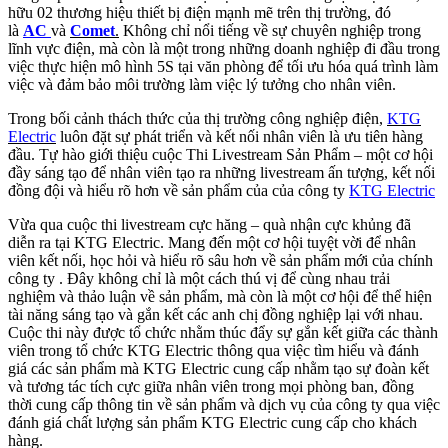
hữu 02 thương hiệu thiết bị điện mạnh mẽ trên thị trường, đó
là
AC
và
Comet
.
Không chỉ nổi tiếng về sự chuyên nghiệp trong
lĩnh vực điện, mà còn là một trong những doanh nghiệp đi đầu trong
việc thực hiện mô hình 5S tại văn phòng để tối ưu hóa quá trình làm
việc và đảm bảo môi trường làm việc lý tưởng cho nhân viên.
Trong bối cảnh thách thức của thị trường công nghiệp điện,
KTG
Electric
luôn đặt sự phát triển và kết nối nhân viên là ưu tiên hàng
đầu. Tự hào giới thiệu cuộc Thi Livestream Sản Phẩm – một cơ hội
đầy sáng tạo để nhân viên tạo ra những livestream ấn tượng, kết nối
đồng đội và hiểu rõ hơn về sản phẩm của của công ty
KTG Electric
Vừa qua cuộc thi livestream cực hăng – quà nhận cực khủng đã
diễn ra tại KTG Electric. Mang đến một cơ hội tuyệt vời để nhân
viên kết nối, học hỏi và hiểu rõ sâu hơn về sản phẩm mới của chính
công ty . Đây không chỉ là một cách thú vị để cùng nhau trải
nghiệm và thảo luận về sản phẩm, mà còn là một cơ hội để thể hiện
tài năng sáng tạo và gắn kết các anh chị đồng nghiệp lại với nhau.
Cuộc thi này được tổ chức nhằm thúc đẩy sự gắn kết giữa các thành
viên trong tổ chức KTG Electric thông qua việc tìm hiểu và đánh
giá các sản phẩm mà KTG Electric cung cấp nhằm tạo sự đoàn kết
và tương tác tích cực giữa nhân viên trong mọi phòng ban, đồng
thời cung cấp thông tin về sản phẩm và dịch vụ của công ty qua việc
đánh giá chất lượng sản phẩm KTG Electric cung cấp cho khách
hàng.