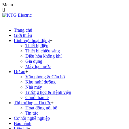
Menu
Trang chủ
Giới thiệu
Lĩnh vực hoạt động
Thiết bị điện
Thiết bị chiếu sáng
Điều hòa không khí
Gia dụng
Máy lọc nước
Dự án
Văn phòng & Căn hộ
Khu nghỉ dưỡng
Nhà máy
Trường học & Bệnh viện
Chuỗi bán lẻ
Thị trường – Tin tức
Hoạt động nội bộ
Tin tức
Cơ hội nghề nghiệp
Bảo hành
Liên hệ