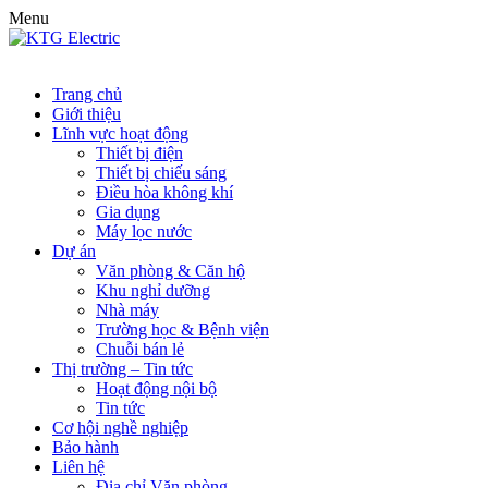
Menu
Trang chủ
Giới thiệu
Lĩnh vực hoạt động
Thiết bị điện
Thiết bị chiếu sáng
Điều hòa không khí
Gia dụng
Máy lọc nước
Dự án
Văn phòng & Căn hộ
Khu nghỉ dưỡng
Nhà máy
Trường học & Bệnh viện
Chuỗi bán lẻ
Thị trường – Tin tức
Hoạt động nội bộ
Tin tức
Cơ hội nghề nghiệp
Bảo hành
Liên hệ
Địa chỉ Văn phòng