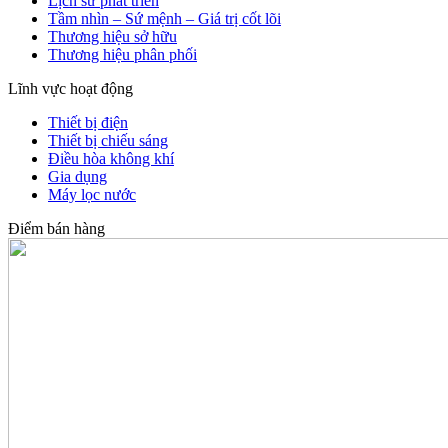
Lịch sử phát triển
Tầm nhìn – Sứ mệnh – Giá trị cốt lõi
Thương hiệu sở hữu
Thương hiệu phân phối
Lĩnh vực hoạt động
Thiết bị điện
Thiết bị chiếu sáng
Điều hòa không khí
Gia dụng
Máy lọc nước
Điểm bán hàng