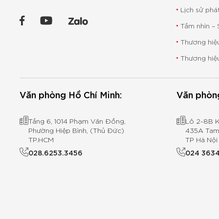
Lịch sử phá
Tầm nhìn – S
Thương hiệu
Thương hiệ
Văn phòng Hồ Chí Minh:
Văn phòn
Tầng 6, 1014 Phạm Văn Đồng,
Lô 2-8B 
Phường Hiệp Bình, (Thủ Đức)
435A Tam 
TP.HCM
TP Hà Nội
028.6253.3456
024 3634