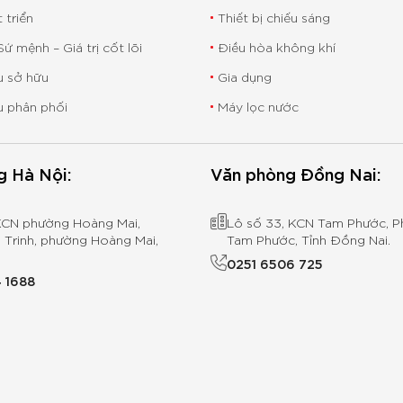
t triển
Thiết bị chiếu sáng
ứ mệnh – Giá trị cốt lõi
Điều hòa không khí
 sở hữu
Gia dụng
u phân phối
Máy lọc nước
g Hà Nội:
Văn phòng Đồng Nai:
KCN phường Hoàng Mai,
Lô số 33, KCN Tam Phước, 
Trinh, phường Hoàng Mai,
Tam Phước, Tỉnh Đồng Nai.
0251 6506 725
 1688