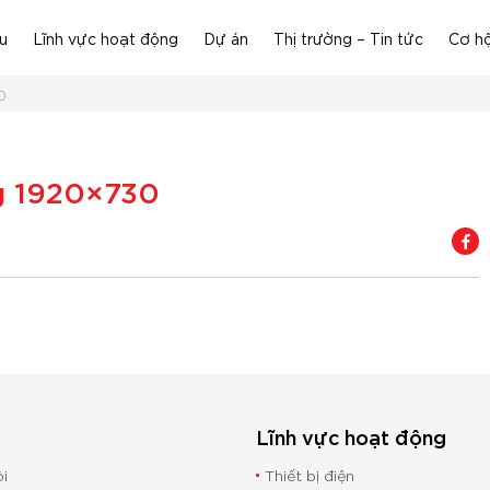
ệu
Lĩnh vực hoạt động
Dự án
Thị trường – Tin tức
Cơ hộ
0
g 1920×730
u
Lĩnh vực hoạt động
ôi
Thiết bị điện